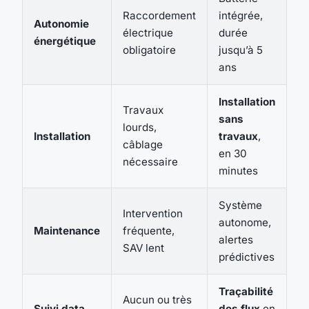
Raccordement
intégrée,
Autonomie
électrique
durée
énergétique
obligatoire
jusqu’à 5
ans
Installation
Travaux
sans
lourds,
Installation
travaux
,
câblage
en 30
nécessaire
minutes
Système
Intervention
autonome,
Maintenance
fréquente,
alertes
SAV lent
prédictives
Traçabilité
Aucun ou très
Suivi data
des flux
en