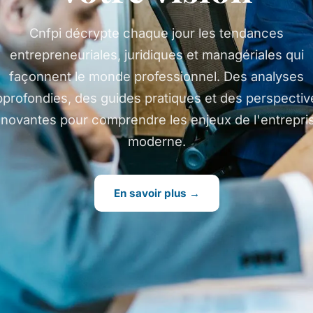
Cnfpi décrypte chaque jour les tendances
entrepreneuriales, juridiques et managériales qui
façonnent le monde professionnel. Des analyses
pprofondies, des guides pratiques et des perspectiv
nnovantes pour comprendre les enjeux de l'entrepri
moderne.
En savoir plus →