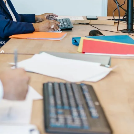
es
se