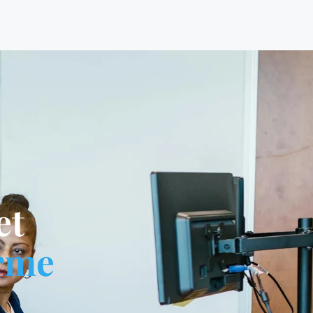
et
rme