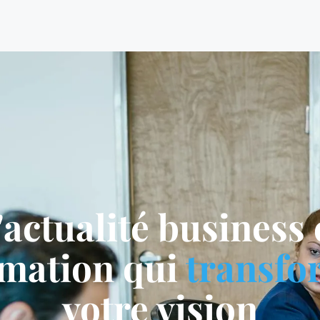
'actualité business 
rmation qui
transfo
votre vision